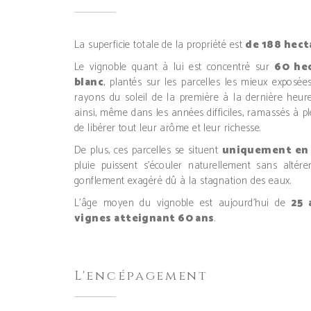
La superficie totale de la propriété est
de 188 hect
Le vignoble quant à lui est concentré sur
60 hec
blanc
, plantés sur les parcelles les mieux exposé
rayons du soleil de la première à la dernière heure
ainsi, même dans les années difficiles, ramassés à pl
de libérer tout leur arôme et leur richesse.
De plus, ces parcelles se situent
uniquement en
pluie puissent s’écouler naturellement sans altére
gonflement exagéré dû à la stagnation des eaux.
L’âge moyen du vignoble est aujourd’hui de
25 
vignes atteignant 60 ans
.
L'encépagement