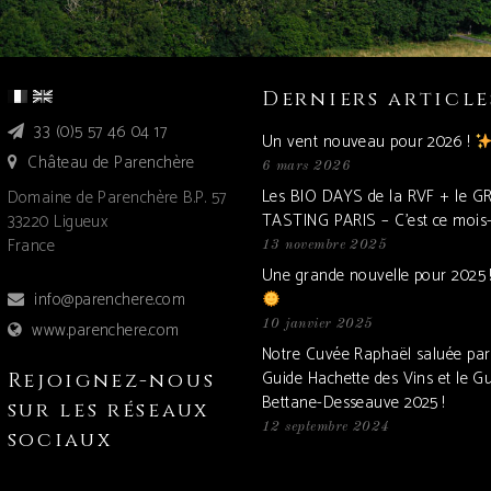
Derniers article
33 (0)5 57 46 04 17
Un vent nouveau pour 2026 !
Château de Parenchère
6 mars 2026
Les BIO DAYS de la RVF + le 
Domaine de Parenchère B.P. 57
TASTING PARIS – C’est ce mois-c
33220 Ligueux
France
13 novembre 2025
Une grande nouvelle pour 2025 
info@parenchere.com
10 janvier 2025
www.parenchere.com
Notre Cuvée Raphaël saluée par
Guide Hachette des Vins et le G
Rejoignez-nous
Bettane-Desseauve 2025 !
sur les réseaux
12 septembre 2024
sociaux