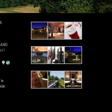
s
GRAND
i !
!
 le
uide