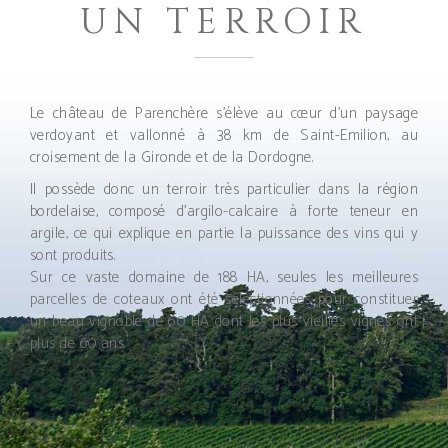
UN TERROIR
Le château de Parenchère s’élève au cœur d’un paysage
verdoyant et vallonné à 38 km de Saint-Emilion, au
croisement de la Gironde et de la Dordogne.
Il possède donc un terroir très particulier dans la région
bordelaise, composé d’argilo-calcaire à forte teneur en
argile, ce qui explique en partie la puissance des vins qui y
sont produits.
Sur ce vaste domaine de 188 HA, seules les meilleures
parcelles de coteaux ont été sélectionnées pour constituer
un beau vignoble de 60 HA dont les plus vieilles vignes ont
plus de 60 ans.