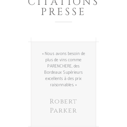
CITATIONS
PRESSE
tion
« Nous avons besoin de
« LE
e simple
plus de vins comme
PARENCHE
ordeaux
PARENCHERE, des
qualit
es vins
Bordeaux Supérieurs
salue 
. »
excellents à des prix
raisonnables. »
des
Robert
s
Ha
Parker
e &
de
uve