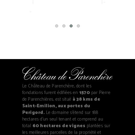
Le Château de Parenchère, dont les
fondations furent édifiées en
1570
par Pierre
de Parenchières, est situé
à 38 kms de
Saint-Emilion, aux portes du
Perigord.
Le domaine s'étend sur 188
hectares d'un seul tenant et comprend au
total
60 hectares de vignes
plantées sur
les meilleures parcelles de la propriété et