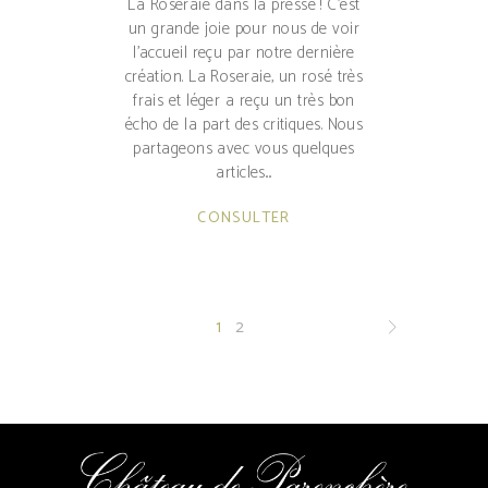
La Roseraie dans la presse ! C'est
un grande joie pour nous de voir
l'accueil reçu par notre dernière
création. La Roseraie, un rosé très
frais et léger a reçu un très bon
écho de la part des critiques. Nous
partageons avec vous quelques
articles.
CONSULTER
1
2